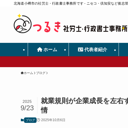
北海道小樽市の社労士・行政書士事務所です - ニセコ・倶知安など後志
ホーム
代表者紹介
ホーム
ブログ
就業規則が企業成長を左右
2025
9/23
情
2025年10月6日
ブログ