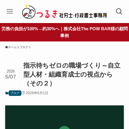
労務の負担が100%→約30%へ｜株式会社The POW BAR様の顧問
事例
ホーム
ブログ
指示待ちゼロの職場づくり～自立
2026
型人材・組織育成士の視点から
5/07
（その２）
2026年6月1日
ブログ