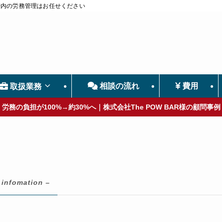
管内の労務管理はお任せください
相談の流れ
費用
取扱業務
労務の負担が100%→約30%へ｜株式会社The POW BAR様の顧問事例
 infomation –