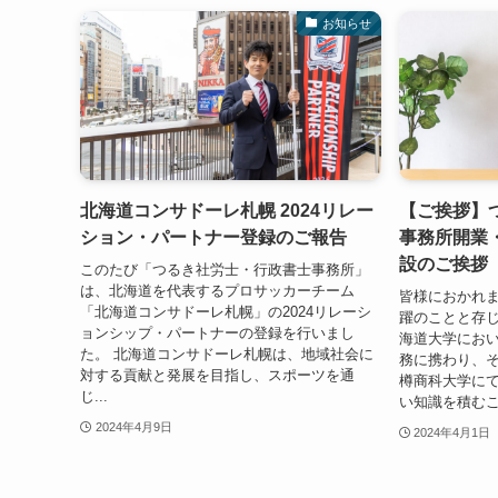
お知らせ
北海道コンサドーレ札幌 2024リレー
【ご挨拶】
ション・パートナー登録のご報告
事務所開業
設のご挨拶
このたび「つるき社労士・行政書士事務所」
は、北海道を代表するプロサッカーチーム
皆様におかれ
「北海道コンサドーレ札幌」の2024リレーシ
躍のことと存じ
ョンシップ・パートナーの登録を行いまし
海道大学におい
た。 北海道コンサドーレ札幌は、地域社会に
務に携わり、
対する貢献と発展を目指し、スポーツを通
樽商科大学に
じ...
い知識を積むこ
2024年4月9日
2024年4月1日